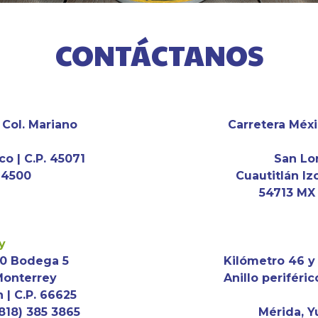
CONTÁCTANOS
 Col. Mariano
Carretera Méx
co | C.P. 45071
San Lo
3 4500
Cuautitlán Iz
54713 MX 
y
90 Bodega 5
Kilómetro 46 y 
Monterrey
Anillo periféric
| C.P. 66625
(818) 385 3865
Mérida, Y