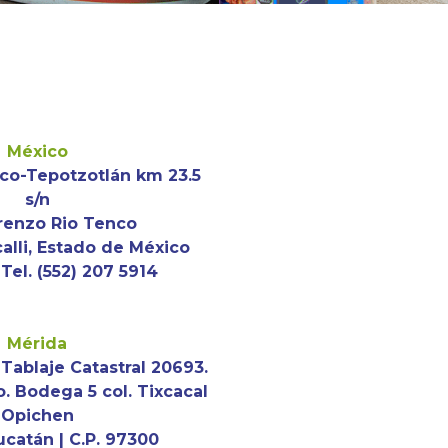
México
ico-Tepotzotlán km 23.5
s/n
renzo Rio Tenco
calli, Estado de México
Tel. (552) 207 5914
Mérida
Tablaje Catastral 20693.
o. Bodega 5 col. Tixcacal
Opichen
ucatán | C.P. 97300